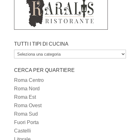
TUTTI I TIPI DI CUCINA
TUTTI
I
CERCA PER QUARTIERE
TIPI
DI
Roma Centro
CUCINA
Roma Nord
Roma Est
Roma Ovest
Roma Sud
Fuori Porta
Castelli
Litorale