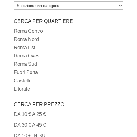
TUTTI
I
CERCA PER QUARTIERE
TIPI
DI
Roma Centro
CUCINA
Roma Nord
Roma Est
Roma Ovest
Roma Sud
Fuori Porta
Castelli
Litorale
CERCA PER PREZZO
DA 10 € A 25 €
DA 30 € A 45 €
DA 50 € IN SU