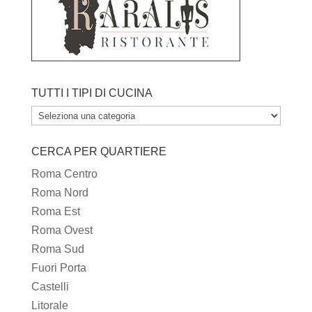
TUTTI I TIPI DI CUCINA
TUTTI
I
CERCA PER QUARTIERE
TIPI
DI
Roma Centro
CUCINA
Roma Nord
Roma Est
Roma Ovest
Roma Sud
Fuori Porta
Castelli
Litorale