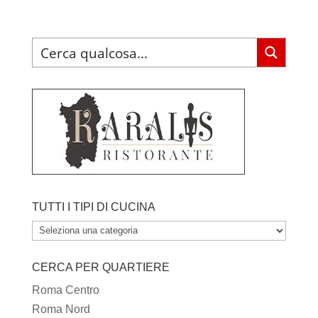
TUTTI I TIPI DI CUCINA
TUTTI
I
CERCA PER QUARTIERE
TIPI
DI
Roma Centro
CUCINA
Roma Nord