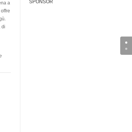
SPONSOR
ena a
 offre
gù.
 di
e