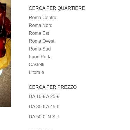
I
CERCA PER QUARTIERE
TIPI
DI
Roma Centro
CUCINA
Roma Nord
Roma Est
Roma Ovest
Roma Sud
Fuori Porta
Castelli
Litorale
CERCA PER PREZZO
DA 10 € A 25 €
DA 30 € A 45 €
DA 50 € IN SU