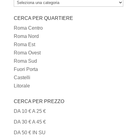
TUTTI
I
CERCA PER QUARTIERE
TIPI
DI
Roma Centro
CUCINA
Roma Nord
Roma Est
Roma Ovest
Roma Sud
Fuori Porta
Castelli
Litorale
CERCA PER PREZZO
DA 10 € A 25 €
DA 30 € A 45 €
DA 50 € IN SU