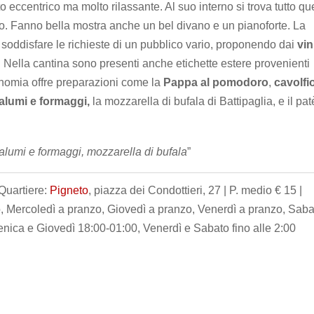
o eccentrico ma molto rilassante. Al suo interno si trova tutto qu
gio. Fanno bella mostra anche un bel divano e un pianoforte. La
di soddisfare le richieste di un pubblico vario, proponendo dai
vin
. Nella cantina sono presenti anche etichette estere provenienti
onomia offre preparazioni come la
Pappa al pomodoro
,
cavolfi
 salumi e formaggi,
la mozzarella di bufala di Battipaglia, e il pat
di salumi e formaggi, mozzarella di bufala
”
Quartiere:
Pigneto
, piazza dei Condottieri, 27 | P. medio € 15 |
, Mercoledì a pranzo, Giovedì a pranzo, Venerdì a pranzo, Saba
ica e Giovedì 18:00-01:00, Venerdì e Sabato fino alle 2:00