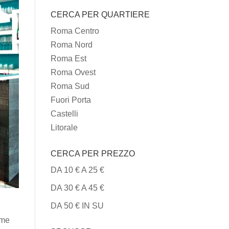
I
CERCA PER QUARTIERE
TIPI
DI
Roma Centro
CUCINA
Roma Nord
Roma Est
Roma Ovest
Roma Sud
Fuori Porta
Castelli
Litorale
CERCA PER PREZZO
DA 10 € A 25 €
DA 30 € A 45 €
DA 50 € IN SU
ome