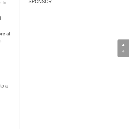
SPONSOR
ello
i
ore al
è.
to a