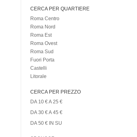
I
CERCA PER QUARTIERE
TIPI
DI
Roma Centro
CUCINA
Roma Nord
Roma Est
Roma Ovest
Roma Sud
Fuori Porta
Castelli
Litorale
CERCA PER PREZZO
DA 10 € A 25 €
DA 30 € A 45 €
DA 50 € IN SU