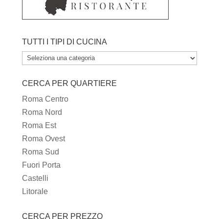
TUTTI I TIPI DI CUCINA
TUTTI
I
CERCA PER QUARTIERE
TIPI
DI
Roma Centro
CUCINA
Roma Nord
Roma Est
Roma Ovest
Roma Sud
Fuori Porta
Castelli
Litorale
CERCA PER PREZZO