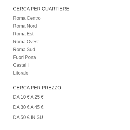
I
CERCA PER QUARTIERE
TIPI
DI
Roma Centro
CUCINA
Roma Nord
Roma Est
Roma Ovest
Roma Sud
Fuori Porta
Castelli
Litorale
CERCA PER PREZZO
DA 10 € A 25 €
DA 30 € A 45 €
DA 50 € IN SU