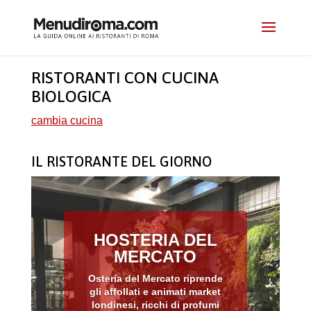
RISTORANTI CON CUCINA
BIOLOGICA
cambia cucina
IL RISTORANTE DEL GIORNO
HOSTERIA DEL
MERCATO
Osteria del Mercato riprende
gli affollati e animati market
londinesi, ricchi di profumi