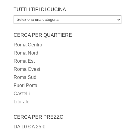
TUTTI I TIPI DI CUCINA
TUTTI
I
CERCA PER QUARTIERE
TIPI
DI
Roma Centro
CUCINA
Roma Nord
Roma Est
Roma Ovest
Roma Sud
Fuori Porta
Castelli
Litorale
CERCA PER PREZZO
DA 10 € A 25 €