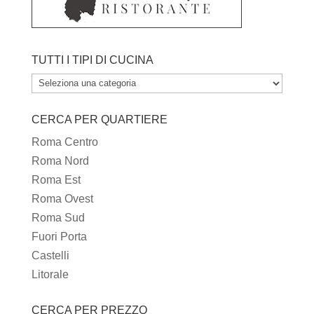
TUTTI I TIPI DI CUCINA
TUTTI
I
CERCA PER QUARTIERE
TIPI
DI
Roma Centro
CUCINA
Roma Nord
Roma Est
Roma Ovest
Roma Sud
Fuori Porta
Castelli
Litorale
CERCA PER PREZZO