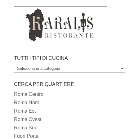
TUTTI I TIPI DI CUCINA
TUTTI
I
CERCA PER QUARTIERE
TIPI
DI
Roma Centro
CUCINA
Roma Nord
Roma Est
Roma Ovest
Roma Sud
Fuori Porta