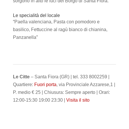
sorgono in alto le luci del Borgo di Santa Fiora.
Le specialità del locale
“Paella valenciana, Pasta con pomodoro e
basilico, Fettuccine al ragù bianco di chianina,
Panzanella”
Le Citte
– Santa Fiora (GR) | tel. 333 8002259 |
Quartiere:
Fuori porta
, via Provinciale Azzarese,1 |
P. medio € 25 | Chiusura: Sempre aperto | Orari:
12:00-15:30 19:00 23:30 |
Visita il sito