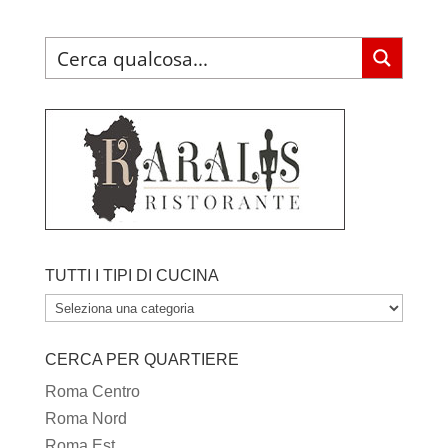
TUTTI I TIPI DI CUCINA
TUTTI
I
CERCA PER QUARTIERE
TIPI
DI
Roma Centro
CUCINA
Roma Nord
Roma Est