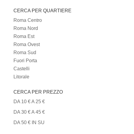
I
CERCA PER QUARTIERE
TIPI
DI
Roma Centro
CUCINA
Roma Nord
Roma Est
Roma Ovest
Roma Sud
Fuori Porta
Castelli
Litorale
CERCA PER PREZZO
DA 10 € A 25 €
DA 30 € A 45 €
DA 50 € IN SU