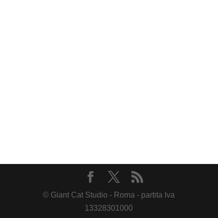
© Giant Cat Studio - Roma - partita Iva
13328301000