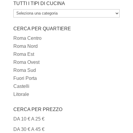
TUTTI I TIPI DI CUCINA
TUTTI
I
CERCA PER QUARTIERE
TIPI
DI
Roma Centro
CUCINA
Roma Nord
Roma Est
Roma Ovest
Roma Sud
Fuori Porta
Castelli
Litorale
CERCA PER PREZZO
DA 10 € A 25 €
DA 30 € A 45 €