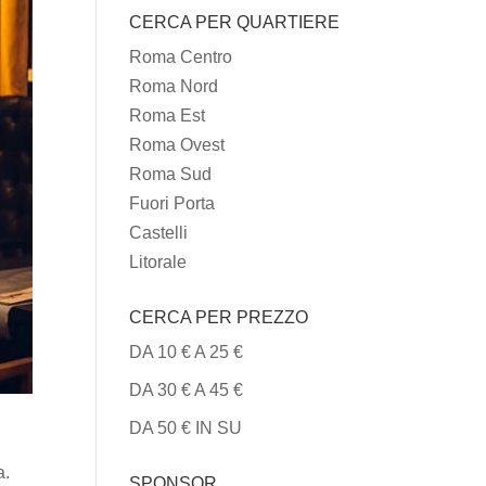
CERCA PER QUARTIERE
TIPI
DI
Roma Centro
CUCINA
Roma Nord
Roma Est
Roma Ovest
Roma Sud
Fuori Porta
Castelli
Litorale
CERCA PER PREZZO
DA 10 € A 25 €
DA 30 € A 45 €
DA 50 € IN SU
a.
SPONSOR