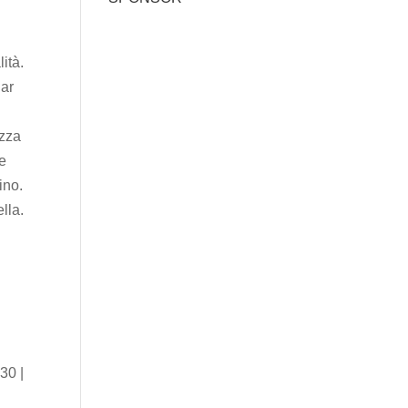
ità.
dar
izza
he
ino.
lla.
 30 |