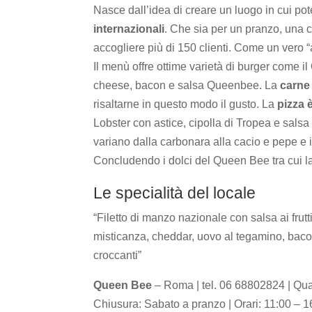
Nasce dall’idea di creare un luogo in cui pot
internazionali
. Che sia per un pranzo, una 
accogliere più di 150 clienti. Come un vero 
Il menù offre ottime varietà di burger come
cheese, bacon e salsa Queenbee. La
carne 
risaltarne in questo modo il gusto. La
pizza 
Lobster con astice, cipolla di Tropea e salsa 
variano dalla carbonara alla cacio e pepe e i s
Concludendo i dolci del Queen Bee tra cui la 
Le specialità del locale
“Filetto di manzo nazionale con salsa ai frut
misticanza, cheddar, uovo al tegamino, bacon
croccanti”
Queen Bee
– Roma | tel. 06 68802824 | Qua
Chiusura: Sabato a pranzo | Orari: 11:00 – 1