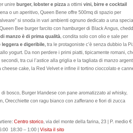
er unire
burger, lobster e pizza
a ottimi
vini, birre e cocktail
cena o un aperitivo, Queen Bene offre 500mq di spazio per
“alveare” si snoda in vari ambienti ognuno dedicato a una special
 il Queen Bee burger farcito con hamburger di Black Angus, ched
di manzo è di prima qualità
, condita solo con olio e sale per
è leggera e digeribile,
tra le protagoniste c’è senza dubbio la P
allo yogurt. Da non perdere i primi piatti, tipicamente romani, c
econdi, tra cui l’astice alla griglia e la tagliata di manzo argent
cheese cake, la Red Velvet e infine il tortino cioccolato e canne
ti di bosco, Burger Irlandese con pane aromatizzato al whisky,
, Orecchiette con ragu bianco con zafferano e fiori di zucca
rtiere:
Centro storico
, via del monte della farina, 23 | P. medio €
6:00 18:30 – 1:00 |
Visita il sito