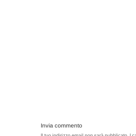
Invia commento
Il tuo indirizzo email non sarà pubblicato.
I 