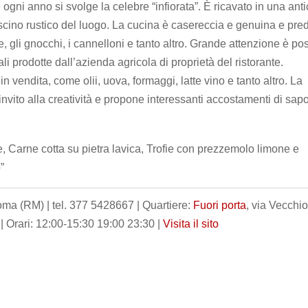
ogni anno si svolge la celebre “infiorata”. È ricavato in una ant
 fascino rustico del luogo. La cucina è casereccia e genuina e pred
rofie, gli gnocchi, i cannelloni e tanto altro. Grande attenzione è po
li prodotte dall’azienda agricola di proprietà del ristorante.
in vendita, come olii, uova, formaggi, latte vino e tanto altro. La
 invito alla creatività e propone interessanti accostamenti di sapo
 Carne cotta su pietra lavica, Trofie con prezzemolo limone e
”
a (RM) | tel. 377 5428667 | Quartiere:
Fuori porta
, via Vecchi
 | Orari: 12:00-15:30 19:00 23:30 |
Visita il sito