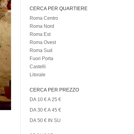
I
CERCA PER QUARTIERE
TIPI
DI
Roma Centro
CUCINA
Roma Nord
Roma Est
Roma Ovest
Roma Sud
Fuori Porta
Castelli
Litorale
CERCA PER PREZZO
DA 10 € A 25 €
DA 30 € A 45 €
DA 50 € IN SU