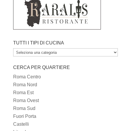
TUTTI I TIPI DI CUCINA
TUTTI
I
CERCA PER QUARTIERE
TIPI
DI
Roma Centro
CUCINA
Roma Nord
Roma Est
Roma Ovest
Roma Sud
Fuori Porta
Castelli