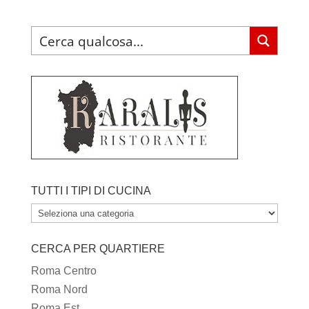
TUTTI I TIPI DI CUCINA
TUTTI
I
CERCA PER QUARTIERE
TIPI
DI
Roma Centro
CUCINA
Roma Nord
Roma Est