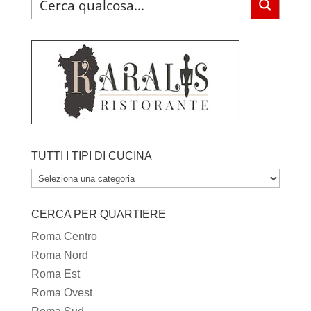
TUTTI I TIPI DI CUCINA
TUTTI
I
CERCA PER QUARTIERE
TIPI
DI
Roma Centro
CUCINA
Roma Nord
Roma Est
Roma Ovest