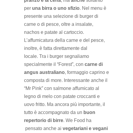
pranzo e la cena
, ma
anche
soltanto
per
una birra o uno sfizio
. Nel menu è
presente una selezione di burger di
carne o di pesce, oltre a insalate,
nachos e patate al cartoccio.
L’affumicatura della carne e del pesce,
inoltre, è fatta direttamente dal
locale. Tra i burger segnaliamo
specialmente il “Forest”, con
carne di
angus australiano
, formaggio caprino e
composta di more. Interessante anche il
“Mr Pink” con salmone affumicato al
legno di melo con patate croccanti e
uovo fritto. Ma ancora più importante, il
tutto è accompagnato da un
buon
repertorio di birre
. We Food ha
pensato anche ai
vegetariani
e vegani