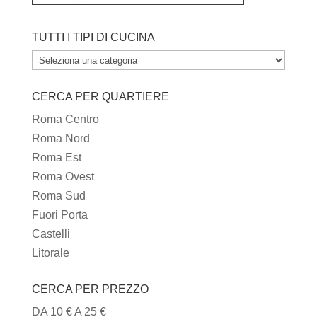
TUTTI I TIPI DI CUCINA
TUTTI
I
CERCA PER QUARTIERE
TIPI
DI
Roma Centro
CUCINA
Roma Nord
Roma Est
Roma Ovest
Roma Sud
Fuori Porta
Castelli
Litorale
CERCA PER PREZZO
DA 10 € A 25 €