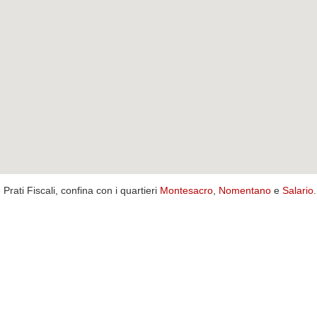
 Prati Fiscali, confina con i quartieri
Montesacro
,
Nomentano
e
Salario
.