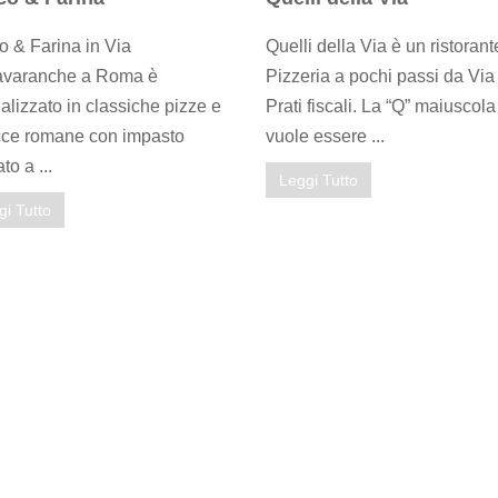
 & Farina in Via
Quelli della Via è un ristorant
avaranche a Roma è
Pizzeria a pochi passi da Via
alizzato in classiche pizze e
Prati fiscali. La “Q” maiuscola
cce romane con impasto
vuole essere ...
ato a ...
Leggi Tutto
gi Tutto