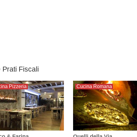
 Prati Fiscali
ina Pizzeria
Cucina Romana
o & Farina
Quelli della Via