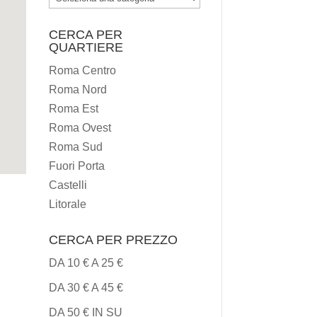
I
CERCA PER
TIPI
QUARTIERE
DI
Roma Centro
CUCINA
Roma Nord
Roma Est
Roma Ovest
Roma Sud
Fuori Porta
Castelli
Litorale
CERCA PER PREZZO
DA 10 € A 25 €
DA 30 € A 45 €
DA 50 € IN SU