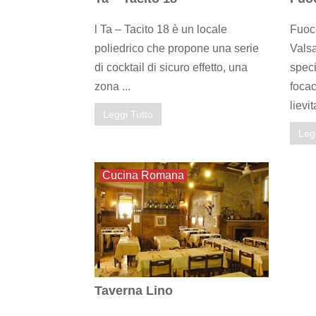
l Ta – Tacito 18 è un locale
Fuoco
poliedrico che propone una serie
Vals
di cocktail di sicuro effetto, una
speci
zona ...
foca
lievit
Leggi Tutto
Leg
Cucina Romana
Taverna Lino