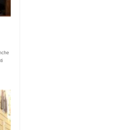
anche
ti