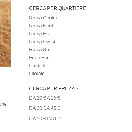
I
CERCA PER QUARTIERE
TIPI
DI
Roma Centro
CUCINA
Roma Nord
Roma Est
Roma Ovest
Roma Sud
Fuori Porta
Castelli
Litorale
CERCA PER PREZZO
DA 10 € A 25 €
ione
DA 30 € A 45 €
DA 50 € IN SU