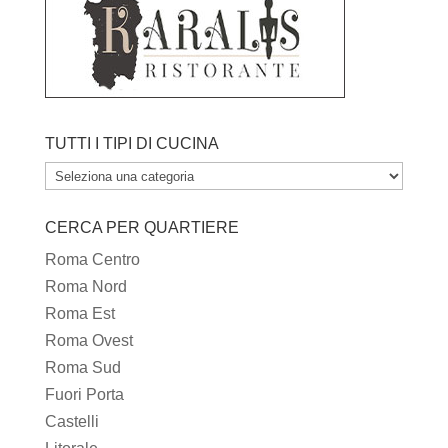
TUTTI I TIPI DI CUCINA
TUTTI
I
CERCA PER QUARTIERE
TIPI
DI
Roma Centro
CUCINA
Roma Nord
Roma Est
Roma Ovest
Roma Sud
Fuori Porta
Castelli