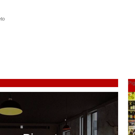
eto
Pig