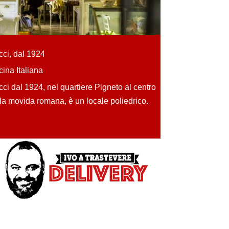
ci, dal 1924
ina Italiana
ci dal 1924, nel quartiere Pigneto al centro
la movida romana, è un locale poliedrico.