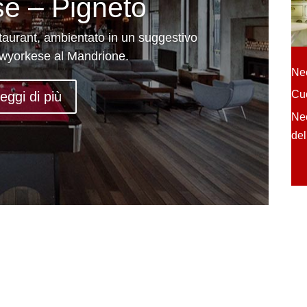
e – Pigneto
aurant, ambientato in un suggestivo
 Newyorkese al Mandrione.
Nec
Cuc
eggi di più
Nec
del