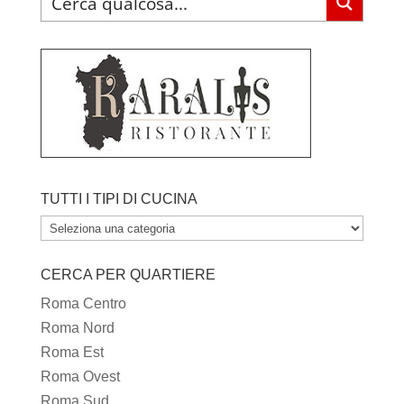
TUTTI I TIPI DI CUCINA
TUTTI
I
CERCA PER QUARTIERE
TIPI
DI
Roma Centro
CUCINA
Roma Nord
Roma Est
Roma Ovest
Roma Sud