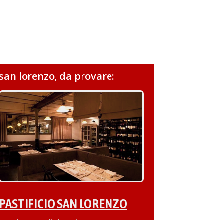
san lorenzo, da provare:
PASTIFICIO SAN LORENZO