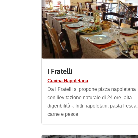
I Fratelli
Cucina Napoletana
Da I Fratelli si propone pizza napoletana
con lievitazione naturale di 24 ore -alta
digeribilità -, fritti napoletani, pasta fresca,
carne e pesce