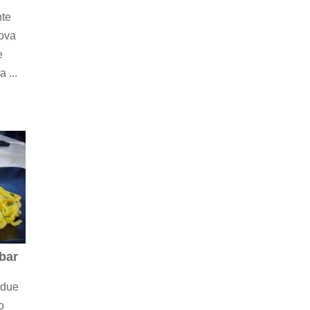
nte
rova
e
 ...
bar
 due
o