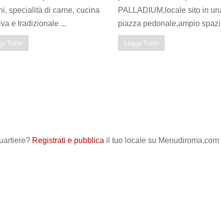
ani, specialità di carne, cucina
PALLADIUM,locale sito in un
iva e tradizionale ...
piazza pedonale,ampio spazio
gi Tutto
Leggi Tutto
quartiere?
Registrati e pubblica
il tuo locale su Menudiroma.com