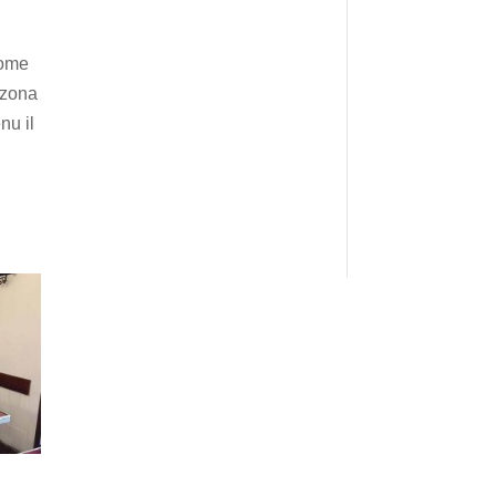
come
 zona
nu il