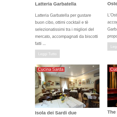
Oste
Latteria Garbatella
L'Ost
Latteria Garbatella per gustare
accog
buon cibo, ottimi cocktail e tè
Garba
selezionatissimi tra i migliori del
propo
mercato, accompagnati da biscotti
fatti ...
Leg
Leggi Tutto
Cucina Sarda
Cuc
The 
Isola dei Sardi due