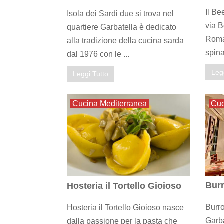
Il Be
Isola dei Sardi due si trova nel
via 
quartiere Garbatella è dedicato
Roma,
alla tradizione della cucina sarda
spina
dal 1976 con le ...
Leg
Leggi Tutto
Cucina Mediterranea
Cu
Bur
Hosteria il Tortello Gioioso
Burro
Hosteria il Tortello Gioioso nasce
Garba
dalla passione per la pasta che