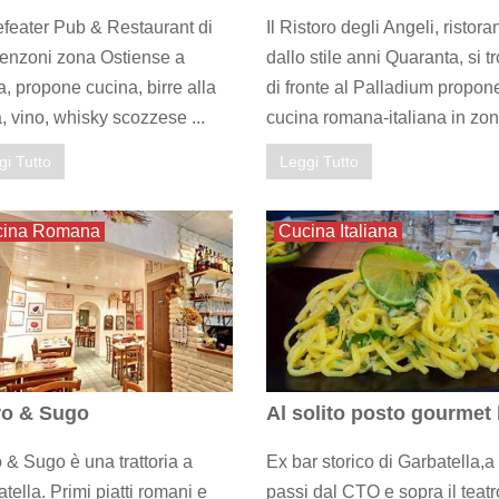
efeater Pub & Restaurant di
Il Ristoro degli Angeli, ristora
Benzoni zona Ostiense a
dallo stile anni Quaranta, si t
 propone cucina, birre alla
di fronte al Palladium propon
, vino, whisky scozzese ...
cucina romana-italiana in zona
gi Tutto
Leggi Tutto
cina Romana
Cucina Italiana
ro & Sugo
Al solito posto gourmet 
 & Sugo è una trattoria a
Ex bar storico di Garbatella,a
tella. Primi piatti romani e
passi dal CTO e sopra il teatr