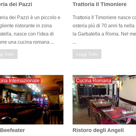
ria dei Pazzi
Trattoria Il Timoniere
eria dei Pazzi è un piccolo e
Trattoria Il Timoniere nasce 
liente ristorante in zona
osteria più di 70 anni fa nella
tella, nasce con l'idea di
la Garbatella a Roma. Nel me
rre una cucina romana ...
...
gi Tutto
Leggi Tutto
ina Internazionale
Cucina Romana
Beefeater
Ristoro degli Angeli