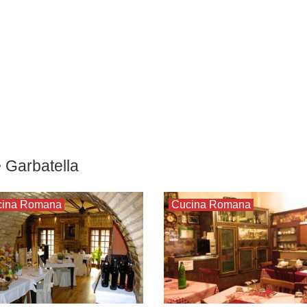
e Garbatella
cina Romana
Cucina Romana