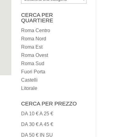
I
CERCA PER
TIPI
QUARTIERE
DI
Roma Centro
CUCINA
Roma Nord
Roma Est
Roma Ovest
Roma Sud
Fuori Porta
Castelli
Litorale
CERCA PER PREZZO
DA 10 € A 25 €
DA 30 € A 45 €
DA 50 € IN SU