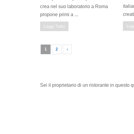
itali
crea nel suo laboratorio a Roma
creat
propone primi a ...
Leg
Leggi Tutto
1
2
›
Sei il proprietario di un ristorante in questo 