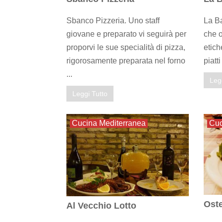
Sbanco Pizzeria. Uno staff
La Ba
giovane e preparato vi seguirà per
che o
proporvi le sue specialità di pizza,
etich
rigorosamente preparata nel forno
piatti 
...
Leg
Leggi Tutto
Cucina Mediterranea
Cuc
Oste
Al Vecchio Lotto