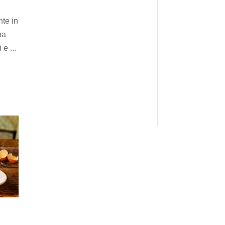
nte in
ha
 e ...