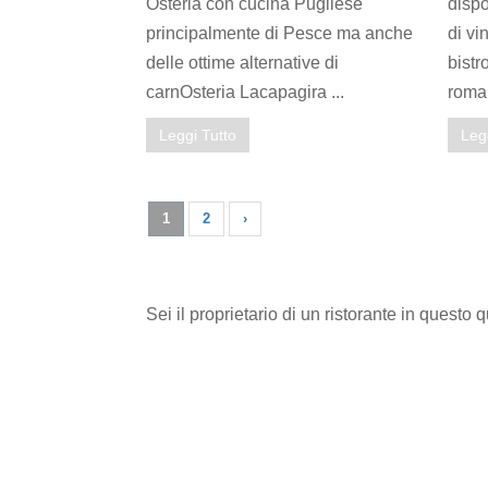
Osteria con cucina Pugliese
dispo
principalmente di Pesce ma anche
di vi
delle ottime alternative di
bistr
carnOsteria Lacapagira ...
roman
Leggi Tutto
Leg
1
2
›
Sei il proprietario di un ristorante in questo 