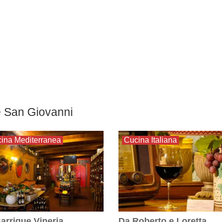
re San Giovanni
ina Mediterranea
Cucina Italiana
arrique Vineria
Da Roberto e Loretta