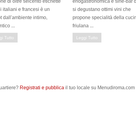
ne di oltre seicento etichette
enogastronomica e sine-bar 
ni italiani e francesi è un
si degustano ottimi vini che
ot dall'ambiente intimo,
propone specialità della cuci
tico ...
friulana ...
gi Tutto
Leggi Tutto
quartiere?
Registrati e pubblica
il tuo locale su Menudiroma.com