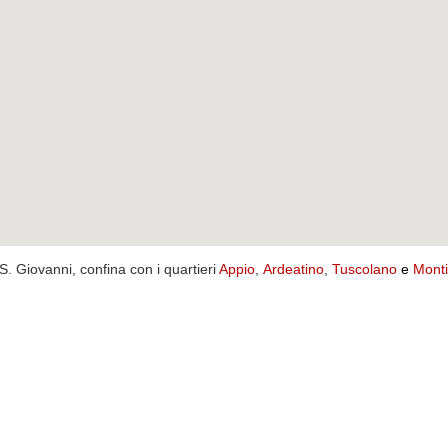
e S. Giovanni, confina con i quartieri
Appio
,
Ardeatino
,
Tuscolano
e
Mont