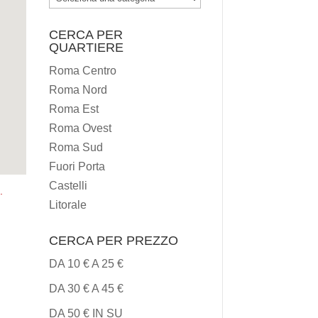
I
CERCA PER
TIPI
QUARTIERE
DI
Roma Centro
CUCINA
Roma Nord
Roma Est
Roma Ovest
Roma Sud
Fuori Porta
Castelli
i
.
Litorale
CERCA PER PREZZO
DA 10 € A 25 €
DA 30 € A 45 €
DA 50 € IN SU