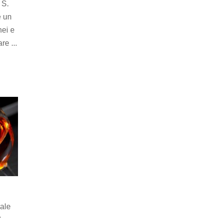
 S.
e un
nei e
e ...
rale