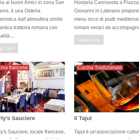
ia ai buoni Amici in zona San
Hostaria Cannavota a Piazza
nni, è una Osteria
Giovanni in Laterano propon
teristica dall'atmosfera simile
menu ricco di piatti mediterra
antica trattoria romana con
romani veraci da accompagnar
lità ...
Leggi Tutto
gi Tutto
ina francese
Cucina Tradizionale
ly’s Sauciere
Il Tajut
y's Sauciere, locale francese,
Tajut è un'associazione cultu