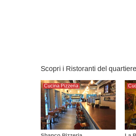
Scopri i Ristoranti del quartie
Cucina Pizzeria
Cuc
Sbanco Pizzeria
La B