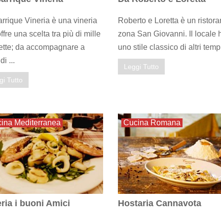
rrique Vineria è una vineria
Roberto e Loretta è un ristora
ffre una scelta tra più di mille
zona San Giovanni. Il locale 
ette; da accompagnare a
uno stile classico di altri tempi
di ...
Leggi Tutto
gi Tutto
ina Mediterranea
Cucina Romana
ria i buoni Amici
Hostaria Cannavota