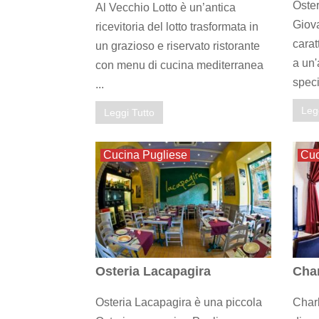
Oster
Al Vecchio Lotto è un’antica
Giova
ricevitoria del lotto trasformata in
carat
un grazioso e riservato ristorante
a un'
con menu di cucina mediterranea
specia
...
Leg
Leggi Tutto
Cucina Pugliese
Cuc
Osteria Lacapagira
Char
Osteria Lacapagira è una piccola
Charl