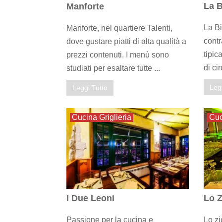
La B
Manforte
La Bi
Manforte, nel quartiere Talenti,
contr
dove gustare piatti di alta qualità a
tipic
prezzi contenuti. I menù sono
di cir
studiati per esaltare tutte ...
Leg
Leggi Tutto
Cucina Griglieria
Cuc
I Due Leoni
Lo Z
Passione per la cucina e
Lo zi