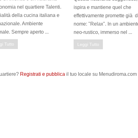
onomia nel quartiere Talenti.
ispira e mantiene quel che
alità della cucina italiana e
effettivamente promette già d
nazionale. Ambiente
nome: "Relax". In un ambient
male. Sempre aperto ...
neo-rustico, immerso nel ...
gi Tutto
Leggi Tutto
quartiere?
Registrati e pubblica
il tuo locale su Menudiroma.com