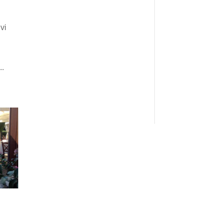
vi
..