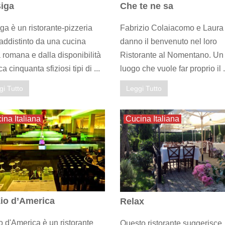
iga
Che te ne sa
ga è un ristorante-pizzeria
Fabrizio Colaiacomo e Laura 
addistinto da una cucina
danno il benvenuto nel loro
a romana e dalla disponibilità
Ristorante al Nomentano. Un
ca cinquanta sfiziosi tipi di ...
luogo che vuole far proprio il .
gi Tutto
Leggi Tutto
ina Italiana
Cucina Italiana
io d’America
Relax
o d'America è un ristorante
Questo ristorante suggerisce,