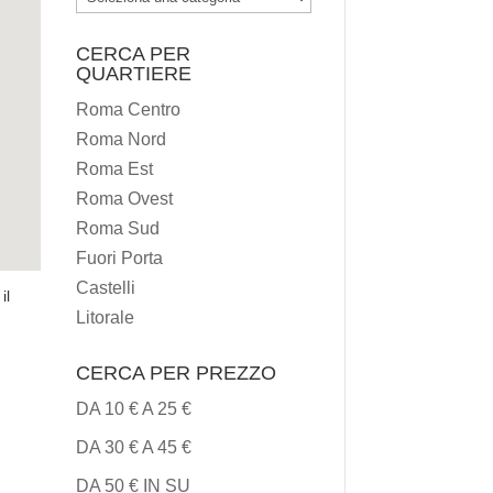
I
CERCA PER
TIPI
QUARTIERE
DI
Roma Centro
CUCINA
Roma Nord
Roma Est
Roma Ovest
Roma Sud
Fuori Porta
Castelli
il
Litorale
CERCA PER PREZZO
DA 10 € A 25 €
DA 30 € A 45 €
DA 50 € IN SU