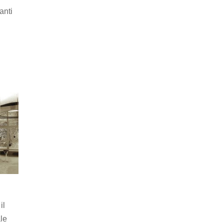
anti
il
le