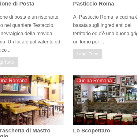
ione di Posta
Pasticcio Roma
one di posta è un ristorante
Al Pasticcio Roma la cucina 
to nel quartiere Testaccio,
basata sugli ingredienti del
nevralgica della movida
territorio ed c'è una buona gri
a. Un locale polivalente ed
un forno per ...
ico ...
Leggi Tutto
gi Tutto
cina Romana
Cucina Romana
raschetta di Mastro
Lo Scopettaro
gio