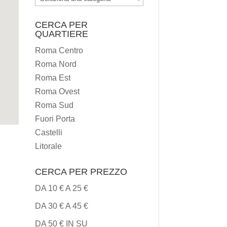
I
CERCA PER
TIPI
QUARTIERE
DI
Roma Centro
CUCINA
Roma Nord
Roma Est
Roma Ovest
Roma Sud
Fuori Porta
Castelli
Litorale
CERCA PER PREZZO
DA 10 € A 25 €
DA 30 € A 45 €
DA 50 € IN SU