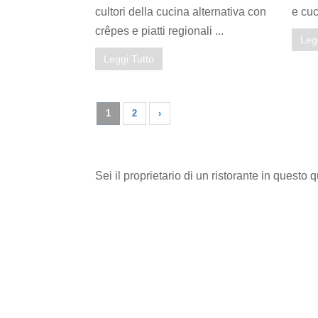
cultori della cucina alternativa con
e cuc
crêpes e piatti regionali ...
Leg
Leggi Tutto
1
2
›
Sei il proprietario di un ristorante in questo 