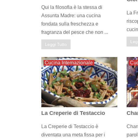
Qui la filosofia è la stessa di
La Fr
Assunta Madre: una cucina
risco
fondata sulla freschezza e
cucin
fragranza del pesce che non ...
Leg
Leggi Tutto
Cucina Internazionale
Cuc
La Creperie di Testaccio
Char
La Creperie di Testaccio è
Charr
diventata una meta fissa per i
parol