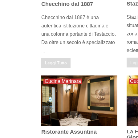
Staz
Checchino dal 1887
Stazi
Checchino dal 1887 è una
situa
autentica istituzione cittadina e
zona 
una colonna portante di Testaccio.
roman
Da oltre un secolo è specializzato
eclett
...
Leg
Leggi Tutto
Cucina Marinara
Cu
La F
Ristorante Assuntina
Gior