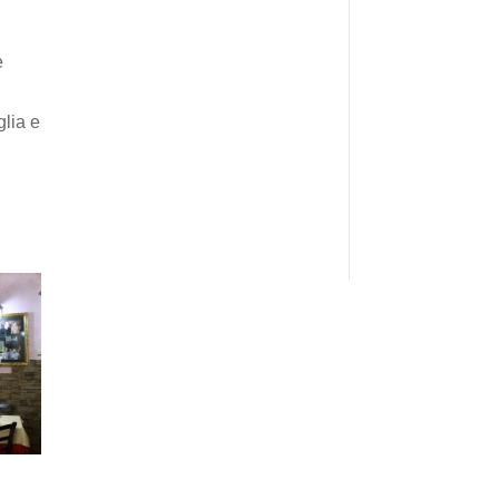
è
glia e