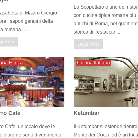
Lo Scopettaro è uno dei ristor
aschetta di Mastro Giorgio
con cucina tipica romana più
pre i sapori genuini della
antichi di Roma, nel quartiere
a romana ...
storico di Testaccio ...
gi Tutto
Leggi Tutto
ina Etnica
Cucina Italiana
ro Cafè
Ketumbar
o Cafè, un locale dove le
Il Ketumbar si estende dentro 
e d'ordine sono divertimento
Monte dei Cocci, ed è un loca