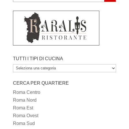
TUTTI I TIPI DI CUCINA
TUTTI
I
CERCA PER QUARTIERE
TIPI
DI
Roma Centro
CUCINA
Roma Nord
Roma Est
Roma Ovest
Roma Sud