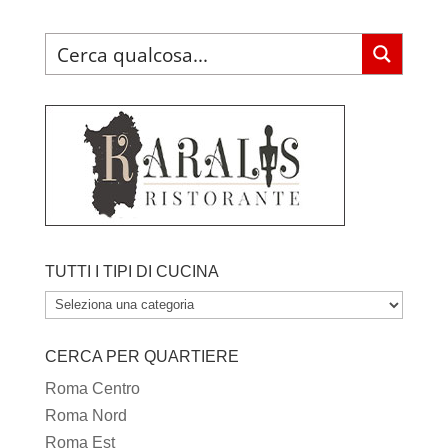
TUTTI I TIPI DI CUCINA
TUTTI
I
CERCA PER QUARTIERE
TIPI
DI
Roma Centro
CUCINA
Roma Nord
Roma Est